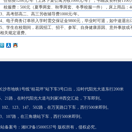
住宿费1200元/年（上床下桌公寓另收1000元/年）；书籍及资料费1100
校服费：500元（夏季两套、秋季两套、冬季校服一件），床上用品：4
3、高考部高二、高三另收辅导费1000元/年。
4、电子商务订单班入学时需交保证金9800元，毕业时可退，如中途退
5、学生在校期间，若因招工、招干、参军、自身健康原因、意外事故或
相关规定退费。
长沙市地铁1号线“桂花坪”站下车3号口出，沿时代阳光大道东行200米
05、21路，在时代阳光大道与刘家冲西交汇处，下车即到。
7、102、123、147、502路，在万芙路口下车，西行500米即到。
103、107路，在三角塘站下车，西行500米即到。
网站备案号：
湘ICP备15000537号
版权所有，侵权必究。