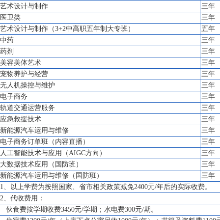
艺术设计与制作
三年
医卫类
三年
艺术设计与制作（3+2中高职五年制大专班）
五年
中药
三年
药剂
三年
美容美体艺术
三年
宠物养护与经营
三年
无人机操控与维护
三年
电子商务
三年
轨道交通运营服务
三年
应急救援技术
三年
新能源汽车运用与维修
三年
电子商务订单班（内容直播）
三年
人工智能技术与应用（AIGC方向）
三年
大数据技术应用（国防班）
三年
新能源汽车运用与维修（国防班）
三年
1、以上学费为按照国家、省市相关政策减免2400元/年后的实际收费。
2、代收费用：
伙食费按学期收费3450元/学期；水电费300元/期。