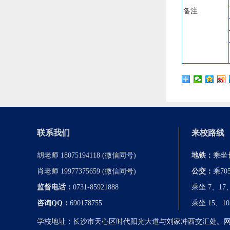
备注
联系我们
来校路线
胡老师 18075194118 (微信同号)
地铁：
乘坐
肖老师 19977375659 (微信同号)
公交：
乘7
监督电话：
0731-85921888
乘坐 7、1
咨询QQ：
690178755
乘坐 15、
学校地址：长沙市天心区时代阳光大道与刘家冲西交汇处。