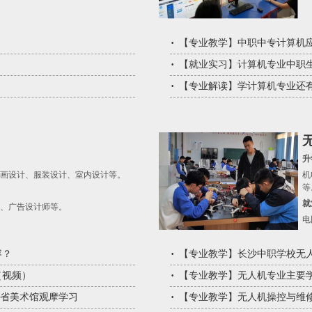
【
专业教学
】
中职中专计算机
【
就业实习
】
计算机专业中职
【
专业解读
】
学计算机专业还
升
画设计、服装设计、室内设计等。
机
等
就
、广告设计师等。
电
容？
【
专业教学
】
长沙中职学校无
（视频）
【
专业教学
】
无人机专业主要
南省美术馆观摩学习
【
专业教学
】
无人机操控与维