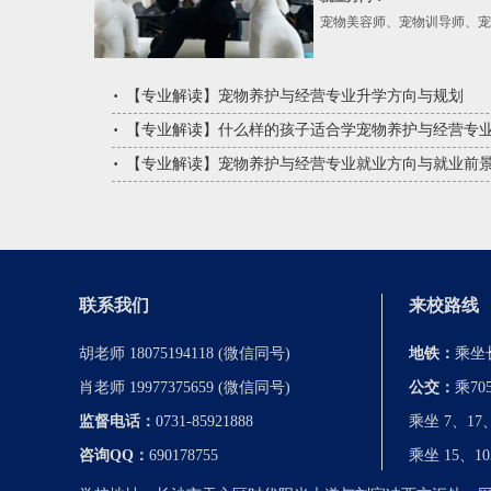
宠物美容师、宠物训导师、宠
【
专业解读
】
宠物养护与经营专业升学方向与规划
【
专业解读
】
什么样的孩子适合学宠物养护与经营专
【
专业解读
】
宠物养护与经营专业就业方向与就业前
联系我们
来校路线
胡老师 18075194118 (微信同号)
地铁：
乘坐
肖老师 19977375659 (微信同号)
公交：
乘7
监督电话：
0731-85921888
乘坐 7、1
咨询QQ：
690178755
乘坐 15、