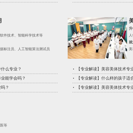
用
升
软件技术、智能科学技术等
人
就
据标注员、人工智能算法测试员
美
学什么专业？
【
专业解读
】
美容美体技术专
毕业能学会吗？
【
专业解读
】
什么样的孩子适
业吗？
【
专业解读
】
美容美体技术专
医等