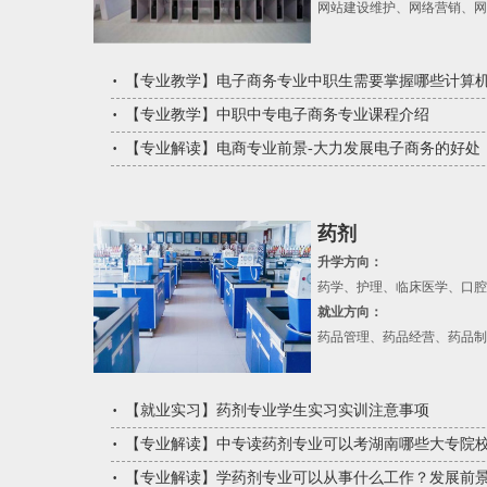
网站建设维护、网络营销、
【
专业教学
】
电子商务专业中职生需要掌握哪些计算
【
专业教学
】
中职中专电子商务专业课程介绍
【
专业解读
】
电商专业前景-大力发展电子商务的好处
药剂
升学方向：
药学、护理、临床医学、口腔
就业方向：
药品管理、药品经营、药品制
【
就业实习
】
药剂专业学生实习实训注意事项
【
专业解读
】
中专读药剂专业可以考湖南哪些大专院
【
专业解读
】
学药剂专业可以从事什么工作？发展前