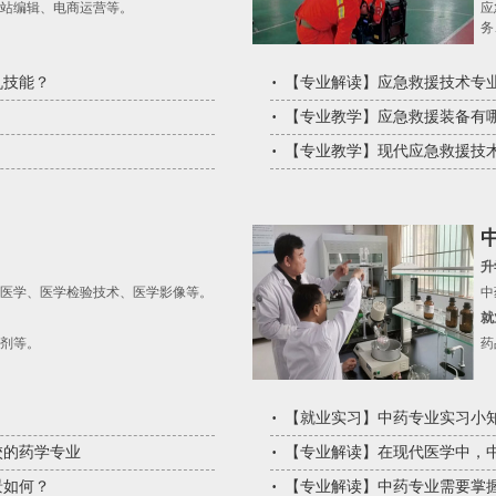
网站编辑、电商运营等。
应
务
机技能？
【
专业解读
】
应急救援技术专
【
专业教学
】
应急救援装备有
【
专业教学
】
现代应急救援技
升
医学、医学检验技术、医学影像等。
中
就
剂等。
药
【
就业实习
】
中药专业实习小
校的药学专业
【
专业解读
】
在现代医学中，
景如何？
【
专业解读
】
中药专业需要掌