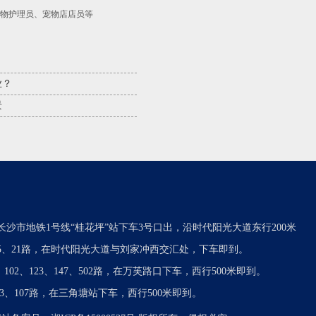
物护理员、宠物店店员等
业？
景
长沙市地铁1号线“桂花坪”站下车3号口出，沿时代阳光大道东行200米
05、21路，在时代阳光大道与刘家冲西交汇处，下车即到。
7、102、123、147、502路，在万芙路口下车，西行500米即到。
103、107路，在三角塘站下车，西行500米即到。