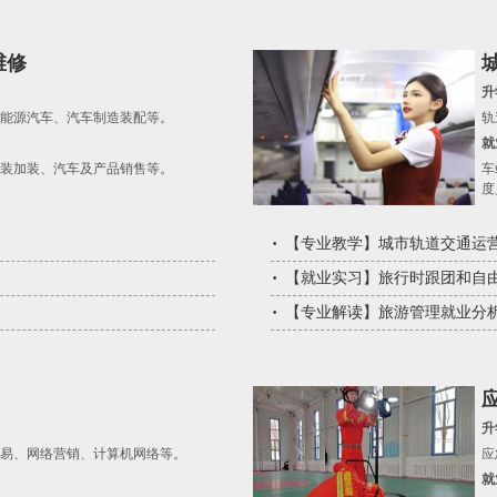
维修
升
能源汽车、汽车制造装配等。
轨
就
装加装、汽车及产品销售等。
车
度
【
专业教学
】
城市轨道交通运
【
就业实习
】
旅行时跟团和自
【
专业解读
】
旅游管理就业分
升
易、网络营销、计算机网络等。
应
就